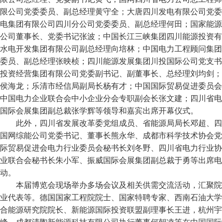
限公司党委委员、副总经理黄守全；大唐四川发电有限公司党委
电集团有限公司四川分公司党委委员、副总经理何田；国家能源
公司董事长、党委书记张波；中国长江三峡集团四川能源投资有
水电开发集团有限公司副总经理向培林；中国电力工程顾问集团
委员、副总经理张映桢；四川能源发展集团川投国际公司党支书
投资经营集团有限公司党委副书记、副董事长、总经理刘均剑；
侯海龙；乐清市经信局副局长杨有才；中国国际贸易促进委员会
中国电力企业联合会中小企业分会专职副会长张文建；四川省电
国际会展集团副总裁张学辉等领导和嘉宾出席开幕仪式。
此外，四川省发展改革委党组成员、省能源局局长邓超、四
国网综能公司党委书记、董事长熊永华、成都市科学技术协会党
际贸易促进会电力行业委员会秘书长刘冬野、四川省电力行业协
业联合会秘书长朱小军、振威国际会展集团副总裁于勇等出席电
动。
本届博览会现场举办多场会议及相关供需交流活动，汇聚院
业代表等。德国国家工程院院士、国家特聘专家、西南石油大学
合能源研究院院长、新能源国际投资联盟副理事长王进，杭州宇