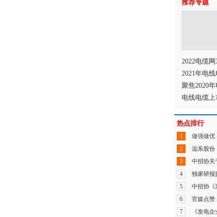
推荐专题
2022电缆
2021年
聚焦202
电线电缆上
热点排行
1
做强做优
2
远东股份
3
中招协关
4
独家研报
5
中招协《
6
官媒点赞
7
《发电企