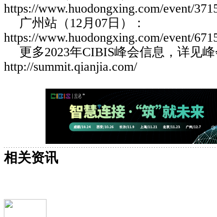
https://www.huodongxing.com/event/37
广州站（12月07日）：
https://www.huodongxing.com/event/67
更多2023年CIBIS峰会信息，详见
http://summit.qianjia.com/
相关资讯