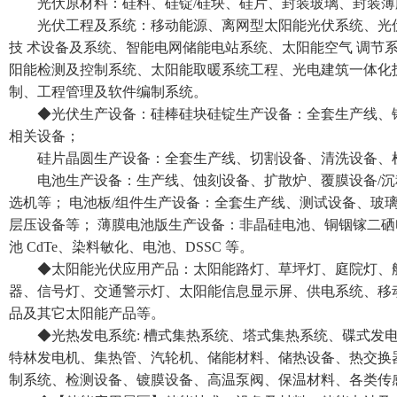
光伏原材料：硅料、硅锭/硅块、硅片、封装玻璃、封装
光伏工程及系统：移动能源、离网型太阳能光伏系统、光
技 术设备及系统、智能电网储能电站系统、太阳能空气 调节
阳能检测及控制系统、太阳能取暖系统工程、光电建筑一体化
制、工程管理及软件编制系统。
◆光伏生产设备：硅棒硅块硅锭生产设备：全套生产线、
相关设备；
硅片晶圆生产设备：全套生产线、切割设备、清洗设备、
电池生产设备：生产线、蚀刻设备、扩散炉、覆膜设备/
选机等； 电池板/组件生产设备：全套生产线、测试设备、玻
层压设备等； 薄膜电池版生产设备：非晶硅电池、铜铟镓二硒电池 
池 CdTe、染料敏化、电池、DSSC 等。
◆太阳能光伏应用产品：太阳能路灯、草坪灯、庭院灯、
器、信号灯、交通警示灯、太阳能信息显示屏、供电系统、移
品及其它太阳能产品等。
◆光热发电系统: 槽式集热系统、塔式集热系统、碟式发
特林发电机、集热管、汽轮机、储能材料、储热设备、热交换
制系统、检测设备、镀膜设备、高温泵阀、保温材料、各类传