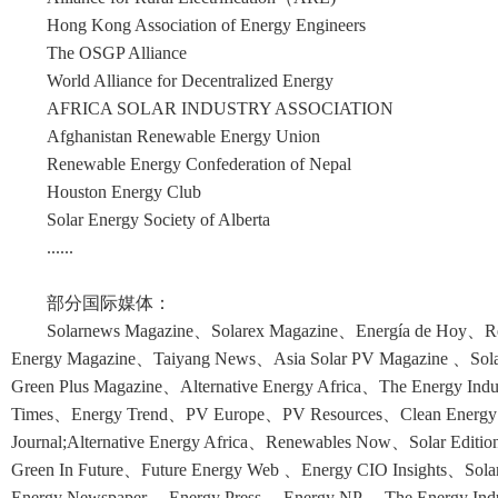
Hong Kong Association of Energy Engineers
The OSGP Alliance
World Alliance for Decentralized Energy
AFRICA SOLAR INDUSTRY ASSOCIATION
Afghanistan Renewable Energy Union
Renewable Energy Confederation of Nepal
Houston Energy Club
Solar Energy Society of Alberta
......
部分国际媒体：
Solarnews Magazine、Solarex Magazine、Energía de Hoy、Re
Energy Magazine、Taiyang News、Asia Solar PV Magazine 、Sola
Green Plus Magazine、Alternative Energy Africa、The Energy Ind
Times、Energy Trend、PV Europe、PV Resources、Clean Energy、
Journal;Alternative Energy Africa、Renewables Now、Solar Editio
Green In Future、Future Energy Web 、Energy CIO Insights、Sola
Energy Newspaper 、Energy Press 、Energy NP、 The Energy