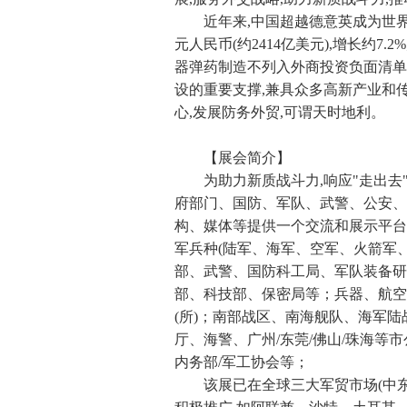
近年来,中国超越德意英成为世界第
元人民币(约2414亿美元),增长约7.
器弹药制造不列入外商投资负面清单
设的重要支撑,兼具众多高新产业和
心,发展防务外贸,可谓天时地利。
【展会简介】
为助力新质战斗力,响应"走出去"战略
府部门、国防、军队、武警、公安、
构、媒体等提供一个交流和展示平台
军兵种(陆军、海军、空军、火箭军
部、武警、国防科工局、军队装备研
部、科技部、保密局等；兵器、航空
(所)；南部战区、南海舰队、海军
厅、海警、广州/东莞/佛山/珠海等
内务部/军工协会等；
该展已在全球三大军贸市场(中