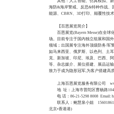
其他：人工智能、仿真模拟、新
海防&海岸警戒、反恐&特种作战、
能源、CBRN、3D打印、颠覆性技
【百恩展览简介】
百恩展览(Bayern Mess
场。目前专注于国内独立组展和国外
领域；出国展专注海外顶级防务/军警
如马来西亚、俄罗斯、以色列、土耳
克、新加坡、印尼、埃及、巴西、阿
等、杂志媒介、展位搭建、展品运输
致力于成为隐形冠军,为客户搭建高
上海百恩展览服务有限公司 www.def
地 址：上海市普陀区曹杨路1040
电 话：86-21-5298 8008 Email: hr
联系人：鲍慧泉小姐 156018610
北京•香港港)