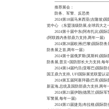
--------------------------------------------
推荐展会：
防务、军警、反恐类
2024第18届马来西亚(吉隆坡)国
览中心 （东盟顶级防展,全球四大之一
2024第十届中东(阿布扎比)国际国
(阿联酋内务部鼎力支持,两年一届)
2024第28届欧洲(巴黎)国际防务
防务展之首,两年一届）
2024第十届俄罗斯(莫斯科)国际
防务展,普京+国防部长大力支持,每年
2024第14届约旦(亚喀巴)国际
国王鼎力支持, UFI国际展览联盟认证
2024第五届阿塞拜疆(巴库)国际
新蓝海,总统及国防部鼎力支持,两年
2024第21届伊朗(德黑兰)国际
军警展,每年一届)
2024第15届捷克(布拉格)国际