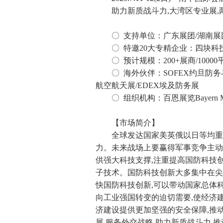
助力新质战斗力,大湾区专业展,
〇 支持单位：广东展团/湖南展
〇 特邀20大专精企业：四块科技
〇 预计规模：200+展商/10000
〇 海外伙伴：SOFEX约旦防务
航空航天展/EDEX埃及防务展
〇 组织机构：百恩展览Bayern M
【市场简介】
全球发达国家美英俄以日等均重
力。未来战场上要赢得军事竞争主动
供强大科技支撑,注重提高国防科技
子技术。国防科技创新大多集中在尖
快国防科技创新,可以带动国家总体
向工业强国转变的迫切需要,使经济
济建设提供更加坚强的安全保障,推
展,服务外交战略,助力新质战斗力,推