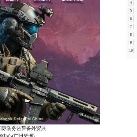
4
5
6
7
8
9
10
七届广州国际防务暨警备外贸展
国际会展中心(广州琶洲)