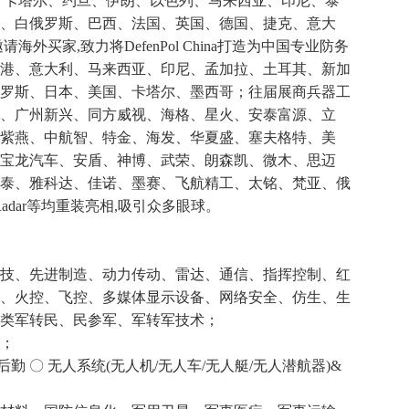
、卡塔尔、约旦、伊朗、以色列、马来西亚、印尼、泰
、白俄罗斯、巴西、法国、英国、德国、捷克、意大
外买家,致力将DefenPol China打造为中国专业防务
港、意大利、马来西亚、印尼、孟加拉、土耳其、新加
罗斯、日本、美国、卡塔尔、墨西哥；往届展商兵器工
、广州新兴、同方威视、海格、星火、安泰富源、立
紫燕、中航智、特金、海发、华夏盛、塞夫格特、美
宝龙汽车、安盾、神博、武荣、朗森凯、微木、思迈
泰、雅科达、佳诺、墨赛、飞航精工、太铭、梵亚、俄
Radar等均重装亮相,吸引众多眼球。
技、先进制造、动力传动、雷达、通信、指挥控制、红
、火控、飞控、多媒体显示设备、网络安全、仿生、生
类军转民、民参军、军转军技术；
术；
后勤 〇 无人系统(无人机/无人车/无人艇/无人潜航器)&