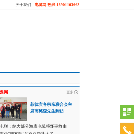
关于我们
电缆网-热线:18901103663
要闻
更多
菲律宾各宗亲联合会主
席高铭森先生到访
电联：绝大部分海底电缆损坏事故由
海外“朋友圈”又双叒叕壮大了