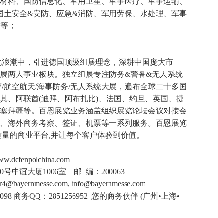
材料、国防信息化、军用卫星、军事医疗、军事运输、
国土安全&安防、应急&消防、军用劳保、水处理、军事
术等；
e)在全球化浪潮中，引进德国顶级组展理念，深耕中国庞大市
展两大事业板块。独立组展专注防务&警备&无人系统
/航空航天/海事防务/无人系统大展，遍布全球二十多国
其、阿联酋(迪拜、阿布扎比)、法国、约旦、英国、捷
塞拜疆等。百恩展览业务涵盖组织展览论坛会议对接会
、海外商务考察、签证、机票等一系列服务。百恩展览
质量的商业平台,并让每个客户体验到价值。
enpolchina.com
号中谊大厦1006室 邮 编：200063
4@bayernmesse.com, info@bayernmesse.com
98 商务QQ：2851256952 您的商务伙伴 (广州•上海•