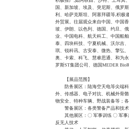
积极推广,如阿联酋、沙特、土耳其
国、新加坡、埃及、突尼斯、俄罗斯
利、哈萨克斯坦、阿塞拜疆等,积极邀请海
外贸展。往届观众来自中国、中国香
坡、伊朗、以色列、德国、约旦、俄
业、中国电科、航天科工、中国船舶
泰、四块科技、宁夏机械、沃尔吉、
琪、锐科讯、古安泰、微热、擎弘、
奥、卡索、科飞、慧睿思通、和为永
罗斯ST集团公司、德国MEDER Bio
【展品范围】
防务展区：陆海空天电等尖端科
外、传感器、电子对抗、机械外骨骼
物安全、特种车辆、野战装备等；各
警备展区：各类警备产品和技
其他展区：〇 军事训练 〇 军事
反无人技术