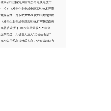
独家研报|国家电网有限公司电线电缆市
中招协《发电企业电线电缆采购技术评审
官媒点赞！远东助力世界最大跨度斜拉桥
《发电企业电线电缆采购技术评审指南光
金品质 友天下 ‖金友集团荣获2025年全
远东电缆：为机器人注入“柔性生命线”
金友集团爱心捐赠暖人心，慈善捐款助力