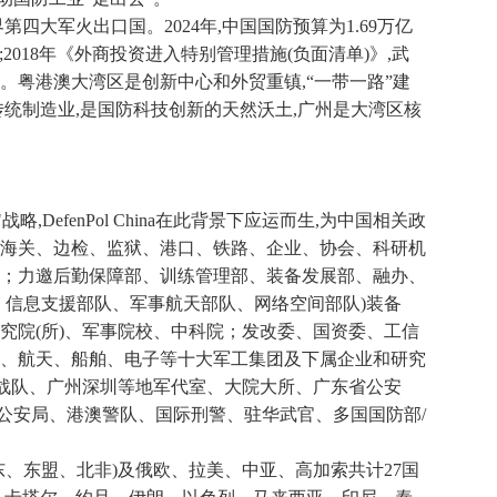
四大军火出口国。2024年,中国国防预算为1.69万亿
2%;2018年《外商投资进入特别管理措施(负面清单)》,武
。粤港澳大湾区是创新中心和外贸重镇,“一带一路”建
传统制造业,是国防科技创新的天然沃土,广州是大湾区核
,DefenPol China在此背景下应运而生,为中国相关政
海关、边检、监狱、港口、铁路、企业、协会、科研机
；力邀后勤保障部、训练管理部、装备发展部、融办、
、信息支援部队、军事航天部队、网络空间部队)装备
究院(所)、军事院校、中科院；发改委、国资委、工信
、航天、船舶、电子等十大军工集团及下属企业和研究
陆战队、广州深圳等地军代室、大院大所、广东省公安
市公安局、港澳警队、国际刑警、驻华武官、多国国防部/
东、东盟、北非)及俄欧、拉美、中亚、高加索共计27国