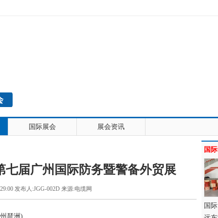
会
国际展会
展会资讯
国际
na2025第七届广州国际防务暨警备外贸展
 16:29:00 发布人:JGG-002D 来源:电缆网
国际
州琶洲)
远东