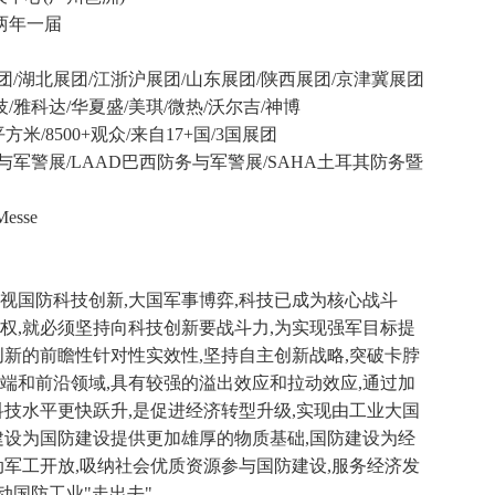
两年一届
团/湖北展团/江浙沪展团/山东展团/陕西展团/京津冀展团
/雅科达/华夏盛/美琪/微热/沃尔吉/神博
平方米/8500+观众/来自17+国/3国展团
与军警展/LAAD巴西防务与军警展/SAHA土耳其防务暨
esse
视国防科技创新,大国军事博弈,科技已成为核心战斗
权,就必须坚持向科技创新要战斗力,为实现强军目标提
创新的前瞻性针对性实效性,坚持自主创新战略,突破卡脖
端和前沿领域,具有较强的溢出效应和拉动效应,通过加
科技水平更快跃升,是促进经济转型升级,实现由工业大国
建设为国防建设提供更加雄厚的物质基础,国防建设为经
动军工开放,吸纳社会优质资源参与国防建设,服务经济发
动国防工业"走出去"。