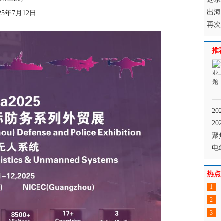
出海
025年7月12日
再次
推
2
2
聚
电
热点
1
2
3